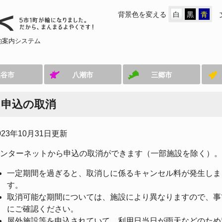
背景色を変える
白
黒
青
約案内システム
越谷市
八潮市
三郷市
申込の取消
023年10月31日更新
ンターネットから申込の取消ができます（一部施設を除く）。
一定期間を過ぎると、取消しに係るキャンセル料が発生しま
す。
取消可能な期間については、施設により異なりますので、事
にご確認ください。
屋外施設等を申込されていて、利用日当日が雨天などのため