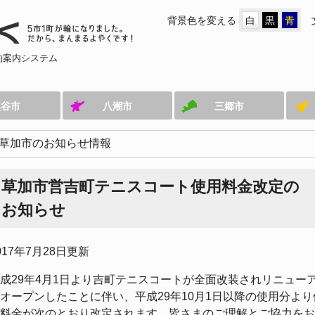
背景色を変える
白
黒
青
約案内システム
越谷市
八潮市
三郷市
草加市のお知らせ情報
草加市営吉町テニスコート使用料金改定の
お知らせ
017年7月28日更新
成29年4月1日より吉町テニスコートが全面改装されリニュー
オープンしたことに伴い、平成29年10月1日以降の使用分より
料金が次のとおり改定されます。皆さまのご理解とご協力をお