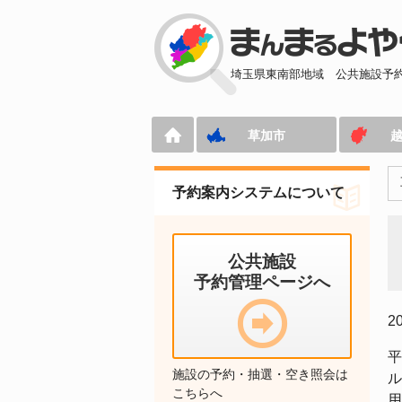
埼玉県東南部地域
公共施設予
草加市
予約案内システムについて
公共施設
予約管理ページへ
2
平
施設の予約・抽選・空き照会は
ル
こちらへ
用