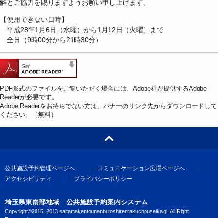
解とご協力を賜りますようお願い申し上げます。
【使用できない日時】
平成28年1月6日（水曜）から1月12日（火曜）まで
全日（9時00分から21時30分）
PDF形式のファイルをご覧いただく場合には、Adobe社が提供するAdobe
Readerが必要です。
Adobe Readerをお持ちでない方は、バナーのリンク先からダウンロードして
ください。（無料）
｜
｜
公共施設予約管理ページへ
コミュニケーション広場ページへ
｜
アクセシビリティ
プライバシーポリシー
埼玉県東南部地域
公共施設予約案内システム
Copyright©2015.
2013 saitamakentounanbutoshirenrakuchouseikaigi. All Right