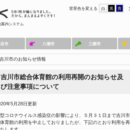
背景色を変える
白
黒
青
約案内システム
越谷市
八潮市
三郷市
吉川市のお知らせ情報
吉川市総合体育館の利用再開のお知らせ及
び注意事項について
020年5月28日更新
型コロナウイルス感染症の影響により、５月３１日まで吉川市
体育館の利用を中止しておりましたが、下記のとおり利用を再
たします。