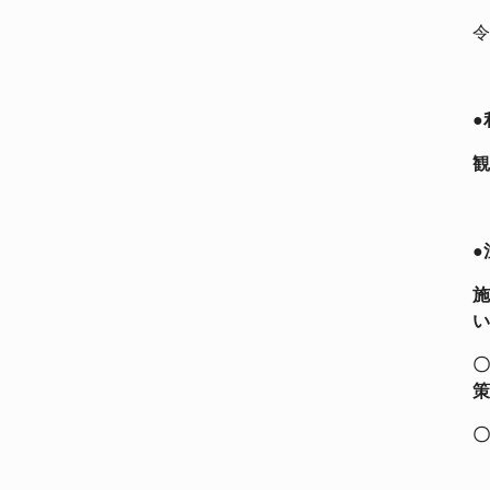
令
●
観
●
施
い
〇
策
〇