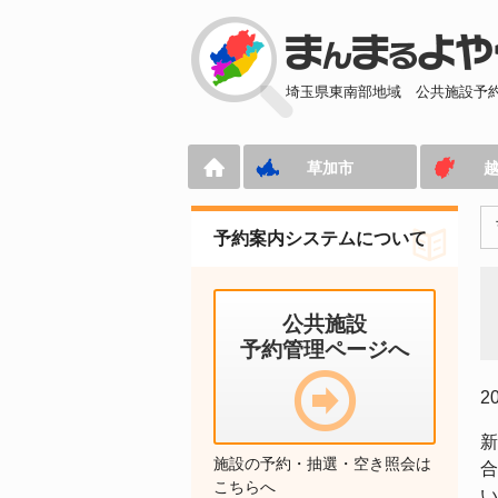
埼玉県東南部地域
公共施設予
草加市
予約案内システムについて
公共施設
予約管理ページへ
2
新
施設の予約・抽選・空き照会は
合
こちらへ
い