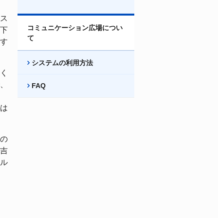
ス
コミュニケーション広場につい
下
て
す
システムの利用方法
く
、
FAQ
は
の
吉
ル