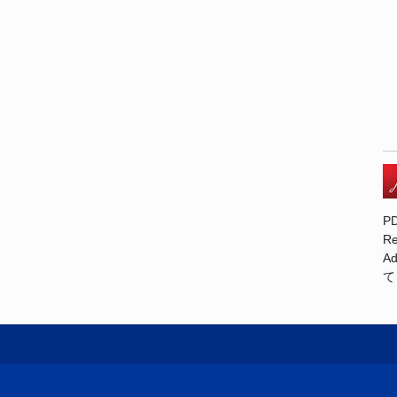
P
R
A
て