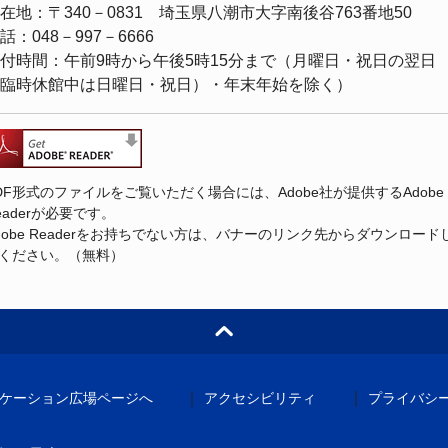
在地：〒340－0831 埼玉県八潮市大字南後谷763番地50
話：048－997－6666
付時間：午前9時から午後5時15分まで（月曜日・祝日の翌日
臨時休館中は日曜日・祝日）・年末年始を除く）
DF形式のファイルをご覧いただく場合には、Adobe社が提供するAdobe
eaderが必要です。
dobe Readerをお持ちでない方は、バナーのリンク先からダウンロード
ください。（無料）
｜
｜
ケーション広場ページへ
アクセシビリティ
プライバシ