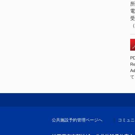
所
電
受
（
P
R
A
て
｜
公共施設予約管理ページへ
コミュニ