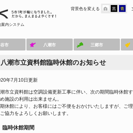
背景色を変える
白
黒
青
約案内システム
越谷市
八潮市
三郷市
八潮市立資料館臨時休館のお知らせ
020年7月10日更新
潮市立資料館は空調設備更新工事に伴い、次の期間臨時休館す
め施設の利用は出来ません。
期休館により、お客様にはご不便をおかけいたしますが、ご理
ご協力をよろしくお願いします。
臨時休館期間