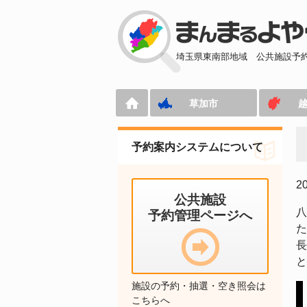
埼玉県東南部地域
公共施設予
草加市
予約案内システムについて
2
公共施設
八
予約管理ページへ
た
長
と
施設の予約・抽選・空き照会は
こちらへ