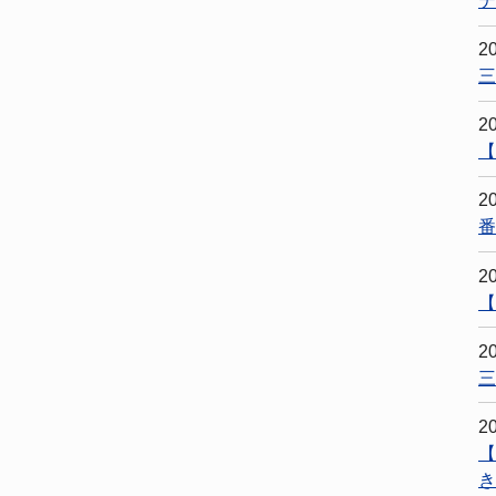
テ
2
三
2
【
2
番
2
【
2
三
2
【
き