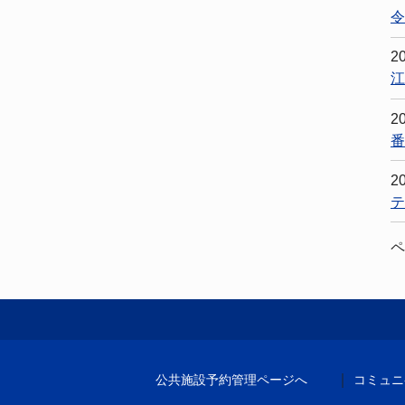
令
2
江
2
番
2
テ
｜
公共施設予約管理ページへ
コミュニ