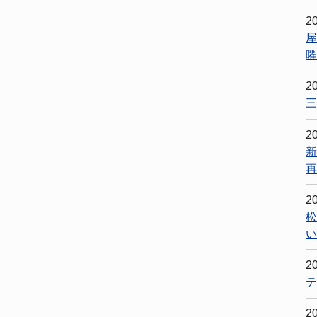
2
屋
曜
2
三
2
新
再
2
松
い
2
テ
2