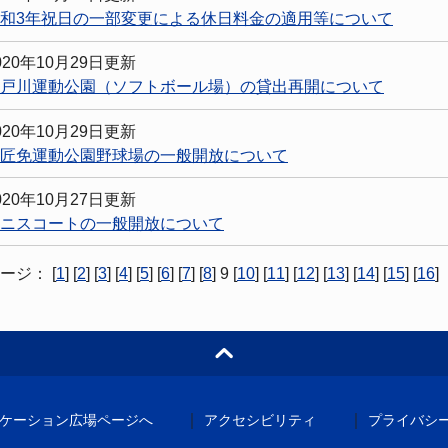
和3年祝日の一部変更による休日料金の適用等について
020年10月29日更新
戸川運動公園（ソフトボール場）の貸出再開について
020年10月29日更新
匠免運動公園野球場の一般開放について
020年10月27日更新
ニスコートの一般開放について
ページ：
[
1
] [
2
] [
3
] [
4
] [
5
] [
6
] [
7
] [
8
] 9 [
10
] [
11
] [
12
] [
13
] [
14
] [
15
] [
16
]
｜
｜
ケーション広場ページへ
アクセシビリティ
プライバシ