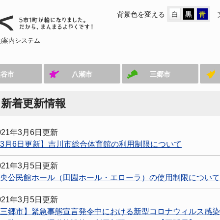
背景色を変える
白
黒
青
約案内システム
越谷市
八潮市
三郷市
新着更新情報
021年3月6日更新
3月6日更新】吉川市総合体育館の利用制限について
021年3月5日更新
央公民館ホール（田園ホール・エローラ）の使用制限について
021年3月5日更新
三郷市】緊急事態宣言発令中における新型コロナウィルス感染