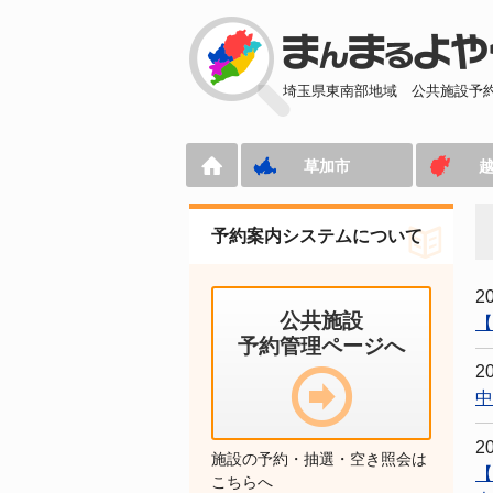
埼玉県東南部地域
公共施設予
草加市
予約案内システムについて
2
公共施設
【
予約管理ページへ
2
中
2
施設の予約・抽選・空き照会は
【
こちらへ