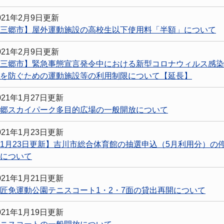
021年2月9日更新
三郷市】屋外運動施設の高校生以下使用料「半額」について
021年2月9日更新
三郷市】緊急事態宣言発令中における新型コロナウィルス感染
を防ぐための運動施設等の利用制限について【延長】
021年1月27日更新
郷スカイパーク多目的広場の一般開放について
021年1月23日更新
1月23日更新】吉川市総合体育館の抽選申込（5月利用分）の
について
021年1月21日更新
匠免運動公園テニスコート1・2・7面の貸出再開について
021年1月19日更新